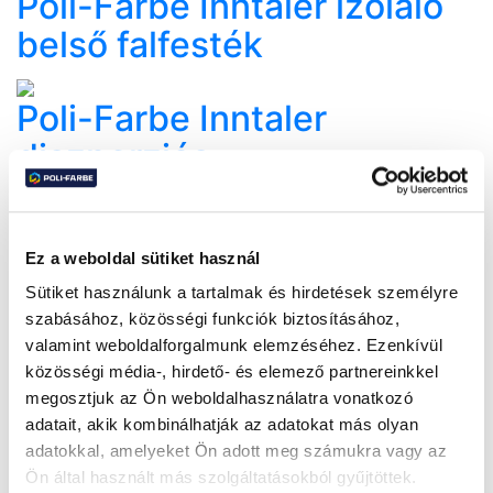
Poli-Farbe Inntaler izoláló
belső falfesték
Poli-Farbe Inntaler
diszperziós
homlokzatfesték
Poli-Farbe Inntaler színes
Ez a weboldal sütiket használ
Sütiket használunk a tartalmak és hirdetések személyre
diszperziós
szabásához, közösségi funkciók biztosításához,
homlokzatfesték Ton in ton
valamint weboldalforgalmunk elemzéséhez. Ezenkívül
közösségi média-, hirdető- és elemező partnereinkkel
megosztjuk az Ön weboldalhasználatra vonatkozó
Poli-Farbe Inntaler
adatait, akik kombinálhatják az adatokat más olyan
diszperziós mélyalapozó
adatokkal, amelyeket Ön adott meg számukra vagy az
Ön által használt más szolgáltatásokból gyűjtöttek.