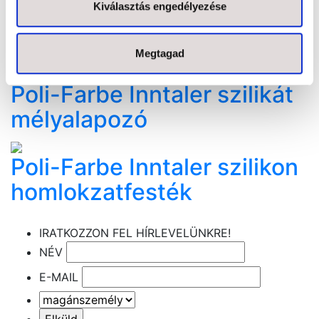
Kiválasztás engedélyezése
homlokzatfesték - új
receptúra
Megtagad
Poli-Farbe Inntaler szilikát
mélyalapozó
Poli-Farbe Inntaler szilikon
homlokzatfesték
IRATKOZZON FEL HÍRLEVELÜNKRE!
NÉV
E-MAIL