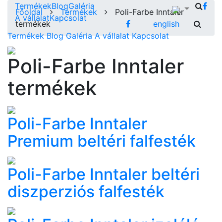
Termékek
Blog
Galéria
Főoldal
Termékek
Poli-Farbe Inntaler
A vállalat
Kapcsolat
termékek
english
Termékek
Blog
Galéria
A vállalat
Kapcsolat
Poli-Farbe Inntaler
termékek
Poli-Farbe Inntaler
Premium beltéri falfesték
Poli-Farbe Inntaler beltéri
diszperziós falfesték